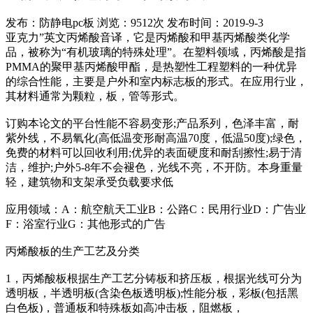
发布：防静电pc板
浏览：9512次
发布时间：2019-9-3
亚克力”英文丙烯酸音译，它是丙烯酸和甲基丙烯酸类化学
品，被称为“有机玻璃的特殊处理”。在塑料领域，丙烯酸是指
PMMA的聚甲基丙烯酸甲酯，是热塑性工程塑料的一种优异
的综合性能，主要是户外和室内标志板的形式。在应用行业，
其材料通常为颗粒，板，管等形式。
订购本论文的平台性能不容易变形;产品系列，色泽丰富，耐
紫外线，不易氧化(高低温变形耐高温70度，低温50度);绿色，
免费的材料可以回收利用;优异的表面硬度和耐刮擦性;易于清
洁，维护;户外5-8年不会褪色，光线不亮，不开防。本身重量
轻，建筑物和支架承受负载要求低
应用领域：A：航空航天工业B：公路C：民用行业D：广告业
F：浴室行业G：其他形式的广告
丙烯酸板的生产工艺及分类
1，丙烯酸板根据生产工艺分铸板和挤压板，根据光线可分为
透明板，半透明板(含染色板透明板);性能分板，彩板(包括黑
白色板)，普通板和特殊板如高冲击板，阻燃板，