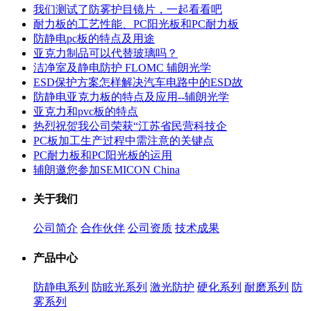
我们测试了防雾护目镜片，一起看看吧
耐力板的工艺性能、PC阳光板和PC耐力板
防静电pc板的特点及用途
亚克力制品可以代替玻璃吗？
洁净室及静电防护 FLOMC 辅朗光学
ESD保护方案怎样解决汽车电路中的ESD故
防静电亚克力板的特点及应用--辅朗光学
亚克力和pvc板的特点
热烈祝贺我公司荣获“江苏省民营科技企
PC板加工生产过程中需注意的关键点
PC耐力板和PC阳光板的运用
辅朗邀您参加SEMICON China
关于我们
公司简介
合作伙伴
公司资质
技术成果
产品中心
防静电系列
防眩光系列
激光防护
硬化系列
耐磨系列
防
雾系列