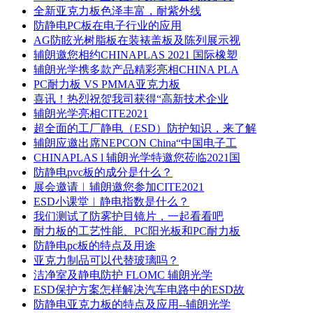
全新亚克力板色泽丰富，耐紫外线
防静电PC板在电子行业的应用
AG防眩光树脂板在装裱盖板及陈列展示视
辅朗邀您相约CHINAPLAS 2021 国际橡塑
辅朗光学携多款产品精彩亮相CHINA PLA
PC耐力板 VS PMMA亚克力板
喜讯！热烈祝贺我司获得“高新技术企业
辅朗光学亮相CITE2021
超全面的工厂静电（ESD）防护知识，来了解
辅朗应邀出席NEPCON China“中国电子工
CHINAPLAS l 辅朗光学特邀您莅临2021国
防静电pvc板的成分是什么？
展会邀请︱辅朗邀您参加CITE2021
ESD小课堂︱静电指数是什么？
我们测试了防雾护目镜片，一起看看吧
耐力板的工艺性能、PC阳光板和PC耐力板
防静电pc板的特点及用途
亚克力制品可以代替玻璃吗？
洁净室及静电防护 FLOMC 辅朗光学
ESD保护方案怎样解决汽车电路中的ESD故
防静电亚克力板的特点及应用--辅朗光学